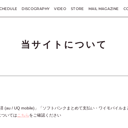
CHEDULE
DISCOGRAPHY
VIDEO
STORE
MAIL MAGAZINE
C
KANE TRIVIA
総括
LETTER
PRESENT
TICKET
SP
当サイトについて
 (au / UQ mobile)」「ソフトバンクまとめて支払い・ワイモバ
については
こちら
をご確認ください