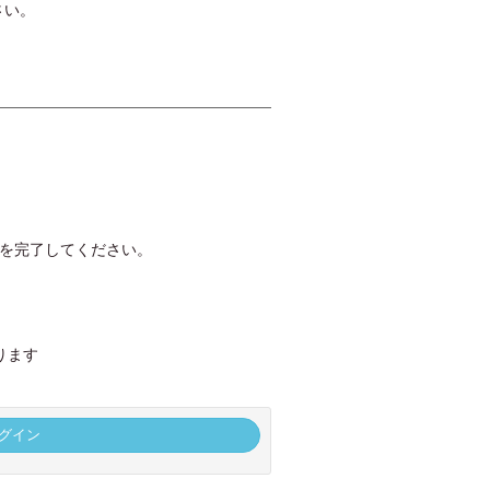
さい。
録を完了してください。
ります
グイン