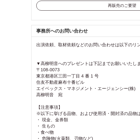
再販売のご要望
事務所へのお問い合わせ
出演依頼、取材依頼などのお問い合わせは以下のリ
▼高柳明音へのプレゼントは下記までお願いいたし
〒108-0073
東京都港区三田一丁目 4 番 1 号
住友不動産麻布十番ビル
エイベックス・マネジメント・エージェンシー(株)
高柳明音 宛
【注意事項】
※以下に挙げる品物、および使用済・開封済の品物
・ 現金、金券類
・ 生もの
・食べ物
・ 危険物(火薬類、刃物など)