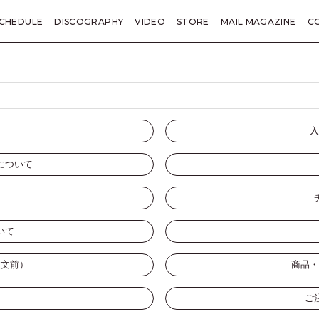
CHEDULE
DISCOGRAPHY
VIDEO
STORE
MAIL MAGAZINE
C
KANE TRIVIA
総括
LETTER
PRESENT
TICKET
SP
入
について
いて
注文前）
商品・
ご