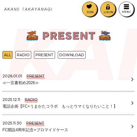
KA
JOIN
LOGIN
MENU
ALL
RADIO
PRESENT
DOWNLOAD
2026.01.01
PRESENT
≪一言書初め2026≫
2025.12.11
RADIO
電話企画【FC×うまかたコラボ もっとウマくなりたいこと！】
2025.11.30
PRESENT
FC開設4周年記念⭐ブロマイドケース