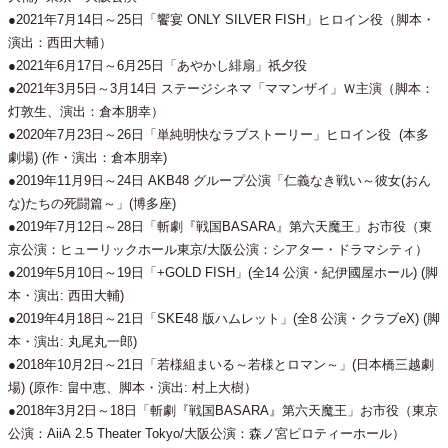
●2021年7月14日～25日「饗宴 ONLY SILVER FISH」ヒロイン役（脚本・
演出：西田大輔）
●2021年6月17日～6月25日「あやかし緋扇」祇夕役
●2021年3月5日～3月14日 ステージシネマ「ママンザイ」Ｗ主演（脚本：
灯敦生、演出：倉本朋幸）
●2020年7月23日～26日「単純明快なラブストーリー」ヒロイン役 (本多
劇場) (作・演出：倉本朋幸)
●2019年11月9日～24日 AKB48 グループ公演「仁義なき戦い～彼女(おん
な)たちの死闘篇～」(博多座)
●2019年7月12日～28日「斬劇『戦国BASARA』第六天魔王」お市役（東
京公演：ヒューリックホール東京/大阪公演：シアター・ドラマシティ）
●2019年5月10日～19日「+GOLD FISH」(全14 公演・紀伊國屋ホール) (脚
本・演出: 西田大輔)
●2019年4月18日～21日「SKE48 版ハムレット」(全8 公演・クラブeX) (脚
本・演出: 丸尾丸一郎)
●2018年10月2日～21日「若様組まいる～若様とロマン～」(日本橋三越劇
場) (原作: 畠中恵、脚本・演出: 村上大樹）
●2018年3月2日～18日「斬劇『戦国BASARA』第六天魔王」お市役（東京
公演：AiiA 2.5 Theater Tokyo/大阪公演：森ノ宮ピロティーホール）