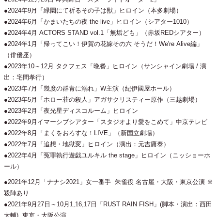
●2024年9月「緑園にて祈るその子は獣」ヒロイン（本多劇場）
●2024年6月「かまいたちの夜 the live」ヒロイン（シアター1010）
●2024年4月 ACTORS STAND vol.1「無垢ども」（赤坂REDシアター）
●2024年1月「帰ってこい！伊賀の花嫁その六 そうだ！We're Alive編」
（俳優座）
●2023年10～12月 タクフェス「晩餐」ヒロイン（サンシャイン劇場 / 演
出：宅間孝行）
●2023年7月「幾度の群青に溺れ」W主演（紀伊國屋ホール）
●2023年5月「ホロー荘の殺人」アガサクリスティー原作（三越劇場）
●2023年2月「夜光星ディスコルーム」ヒロイン
●2022年9月イマーシブシアター「スタジオより愛をこめて」中京テレビ
●2022年8月「まくをおろすな！LIVE」（新国立劇場）
●2022年7月「追想・地獄変」ヒロイン（演出：元吉庸泰）
●2022年4月「冤罪執行遊戯ユルキル the stage」ヒロイン（ニッショーホ
ール）
●2021年12月「ナナシ2021」女一番手 朱雀役 名古屋・大阪・東京公演 ※
殺陣あり
●2021年9月27日～10月1,16,17日「RUST RAIN FISH」(脚本・演出：西田
大輔) 東京・大阪公演