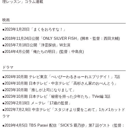
理レッスン」コラム連載
映画
●2023年1月20日「まくをおろすな！」
●2018年11月24日公開「ONLY SILVER FISH」(脚本・監督：西田大輔)
●2015年7月18日公開「浄霊探偵」W主演
●2014年4月公開「俺たちの明日」(監督：中島良)
ドラマ
●2024年10月期 テレビ東京「べいびーわるきゅーれエブリデイ！」7話
●2024年10月期 日本テレビ・中京テレビ「高杉さん家のおべんとう」
●2023年10月期「推しが上司になりまして」
●2023年10月期 日本テレビ「秘密を持った少年たち」TVer編 3話
●2023年2月19日 メ～テレ「17歳の監督」
●2022年7月2,9日 中京テレビ「スタジオより愛をこめて」1カメ1カットド
ラマ
●2019年4月5日 TBS Paravi 配信「SICK’S 覇乃抄」第7 話ゲスト（監督：