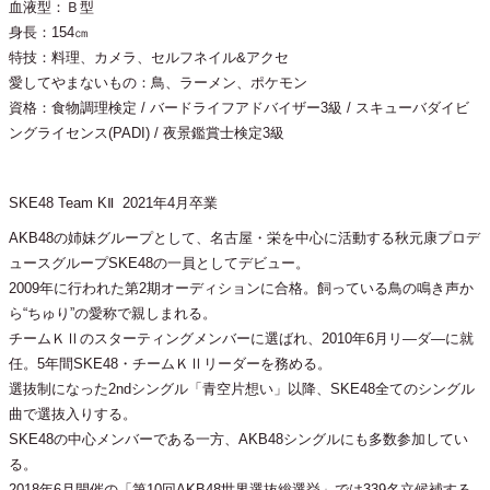
血液型：Ｂ型
身長：154㎝
特技：料理、カメラ、セルフネイル&アクセ
愛してやまないもの：鳥、ラーメン、ポケモン
資格：食物調理検定 / バードライフアドバイザー3級 / スキューバダイビ
ングライセンス(PADI) / 夜景鑑賞士検定3級
SKE48 Team KⅡ 2021年4月卒業
AKB48の姉妹グループとして、名古屋・栄を中心に活動する秋元康プロデ
ュースグループSKE48の一員としてデビュー。
2009年に行われた第2期オーディションに合格。飼っている鳥の鳴き声か
ら“ちゅり”の愛称で親しまれる。
チームＫⅡのスターティングメンバーに選ばれ、2010年6月リ―ダ―に就
任。5年間SKE48・チームＫⅡリーダーを務める。
選抜制になった2ndシングル「青空片想い」以降、SKE48全てのシングル
曲で選抜入りする。
SKE48の中心メンバーである一方、AKB48シングルにも多数参加してい
る。
2018年6月開催の「第10回AKB48世界選抜総選挙」では339名立候補する