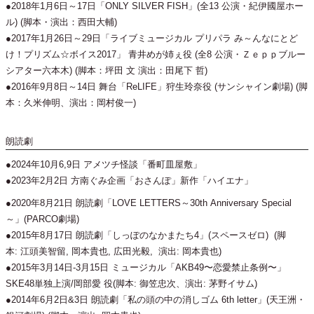
●2018年1月6日～17日「ONLY SILVER FISH」(全13 公演・紀伊國屋ホー
ル) (脚本・演出：西田大輔)
●2017年1月26日～29日「ライブミュージカル プリパラ み～んなにとど
け！プリズム☆ボイス2017」 青井めが姉ぇ役 (全8 公演・Ｚｅｐｐブルー
シアター六本木) (脚本：坪田 文 演出：田尾下 哲)
●2016年9月8日～14日 舞台「ReLIFE」狩生玲奈役 (サンシャイン劇場) (脚
本：久米伸明、演出：岡村俊一)
朗読劇
●2024年10月6,9日 アメツチ怪談「番町皿屋敷」
●2023年2月2日 方南ぐみ企画「おさんぽ」新作「ハイエナ」
●2020年8月21日 朗読劇「LOVE LETTERS～30th Anniversary Special
～」(PARCO劇場)
●2015年8月17日 朗読劇「しっぽのなかまたち4」(スペースゼロ) (脚
本: 江頭美智留, 岡本貴也, 広田光毅, 演出: 岡本貴也)
●2015年3月14日‐3月15日 ミュージカル「AKB49〜恋愛禁止条例〜」
SKE48単独上演/岡部愛 役(脚本: 御笠忠次、演出: 茅野イサム)
●2014年6月2日&3日 朗読劇「私の頭の中の消しゴム 6th letter」(天王洲・