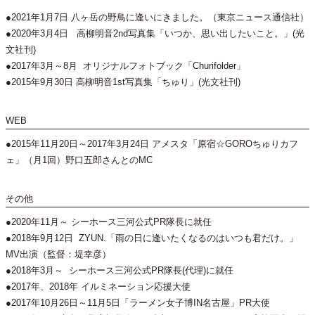
●2021年1月7日 八ヶ岳の野鳥に逢いにきました。（東京ニュース通信社）
●2020年3月4日 高柳明音2nd写真集「いつか、思い出したいこと。」(光
文社刊)
●2017年3月～8月 オリジナルフォトブック「Churifolder」
●2015年9月30日 高柳明音1st写真集「ちゅり」(光文社刊)
WEB
●2015年11月20日～2017年3月24日 アメスタ「原宿☆GOROちゅりカフ
ェ」（月1回）野口五郎さんとのMC
その他
●2020年11月～ シーホース三河公式PR隊長に就任
●2018年9月12日 ZYUN.「雨の日に逢いたくなるのはいつも君だけ。」
MV出演（監督：堤幸彦）
●2018年3月～ シーホース三河公式PR隊長(代理)に就任
●2017年、2018年 イルミネーション応援大使
●2017年10月26日～11月5日「ラーメン女子博IN名古屋」PR大使