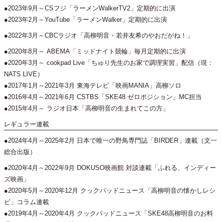
●2023年9月～CSフジ「ラーメンWalkerTV2」定期的に出演
●2023年2月～YouTube「ラーメンWalker」定期的に出演
●2022年3月～CBCラジオ「高柳明音・若井友希のやおだがね！」
●2020年8月～ ABEMA「ミッドナイト競輪」毎月定期的に出演
●2020年3月～ cookpad Live「ちゅり先生のお家で調理実習」配信（現：
NATS LIVE）
●2017年1月～2021年3月 東海テレビ「映画MANIA」高柳ソロ
●2016年4月～2021年6月 CSTBS「SKE48 ゼロポジション」MC担当
●2015年4月～ ラジオ日本「高柳明音の生まれてこの方」
レギュラー連載
●2024年4月～2025年2月 日本で唯一の野鳥専門誌「BIRDER」連載（文一
総合出版）
●2020年4月～2022年9月 DOKUSO映画館 対談連載「ふれる、インディー
ズ映画」
●2020年5月～2020年12月 クックパッドニュース「高柳明音の懐かしレシ
ピ」コラム連載
●2019年4月～2020年4月 クックパッドニュース「SKE48高柳明音のお料