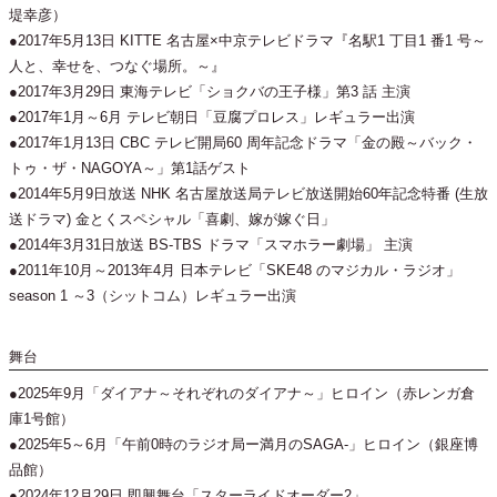
堤幸彦）
●2017年5月13日 KITTE 名古屋×中京テレビドラマ『名駅1 丁目1 番1 号～
人と、幸せを、つなぐ場所。～』
●2017年3月29日 東海テレビ「ショクバの王子様」第3 話 主演
●2017年1月～6月 テレビ朝日「豆腐プロレス」レギュラー出演
●2017年1月13日 CBC テレビ開局60 周年記念ドラマ「金の殿～バック・
トゥ・ザ・NAGOYA～」第1話ゲスト
●2014年5月9日放送 NHK 名古屋放送局テレビ放送開始60年記念特番 (生放
送ドラマ) 金とくスペシャル「喜劇、嫁が嫁ぐ日」
●2014年3月31日放送 BS-TBS ドラマ「スマホラー劇場」 主演
●2011年10月～2013年4月 日本テレビ「SKE48 のマジカル・ラジオ」
season 1 ～3（シットコム）レギュラー出演
舞台
●2025年9月「ダイアナ～それぞれのダイアナ～」ヒロイン（赤レンガ倉
庫1号館）
●2025年5～6月「午前0時のラジオ局ー満月のSAGA-」ヒロイン（銀座博
品館）
●2024年12月29日 即興舞台「スターライドオーダー2」