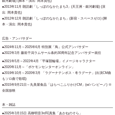
銀河劇場) (脚本・演出: 岡本貴也)
●2013年11月 朗読劇「しっぽのなかたまち3」(天王洲・銀河劇場) (演
出: 岡本貴也)
●2012年12月 朗読劇「しっぽのなかたまち」(新宿・スペースゼロ) (脚
本・演出: 岡本貴也)
広告・アンバサダー
●2024年11月～2025年6月 特別展「鳥」公式アンバサダー
●2022年3月 藤前干潟ラムサール条約30周年記念アンバサダー就任
●2021年5月～2022年4月「平塚競輪場」イメージキャラクター
●2020年11月～「ポケモンセンターオンライン」
●2019年10月～2020年3月 「ラグーナテンボス・冬ラグーナ」(出演CM曲
もソロ曲で歌唱)
●2015年9月21日～丸美屋食品「はらぺこふりかけCM」(w/バンビーノ) ※
全国放映
本・雑誌
●2025年3月15日 高柳明音3rd写真集「あかねのそら」