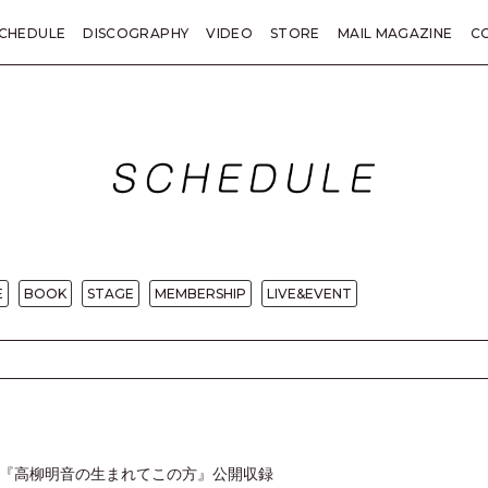
CHEDULE
DISCOGRAPHY
VIDEO
STORE
MAIL MAGAZINE
C
KANE TRIVIA
総括
LETTER
PRESENT
TICKET
SP
E
BOOK
STAGE
MEMBERSHIP
LIVE&EVENT
『高柳明音の生まれてこの方』公開収録