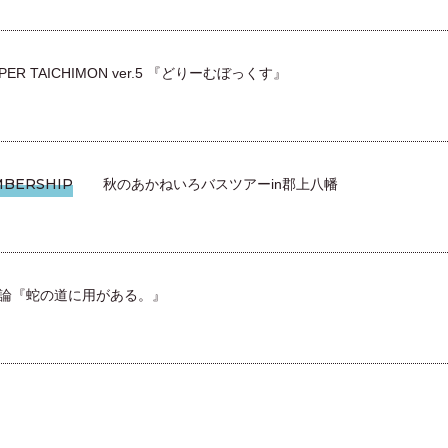
PER TAICHIMON ver.5 『どりーむぼっくす』
BERSHIP
秋のあかねいろバスツアーin郡上八幡
論『蛇の道に用がある。』