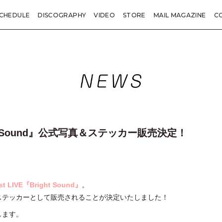
CHEDULE
DISCOGRAPHY
VIDEO
STORE
MAIL MAGAZINE
C
KANE TRIVIA
総括
LETTER
PRESENT
TICKET
SP
ght Sound』公式写真＆ステッカー販売決定！
 LIVE『Bright Sound』
。
ステッカーとして販売されることが決定いたしました！
します。