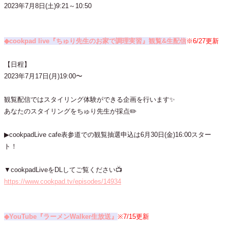
2023年7月8日(土)9:21～10:50
◆cookpad live『ちゅり先生のお家で調理実習』観覧&生配信
※6/27更新
【日程】
2023年7月17日(月)19:00〜
観覧配信ではスタイリング体験ができる企画を行います✨
あなたのスタイリングをちゅり先生が採点✏️
▶cookpadLive cafe表参道での観覧抽選申込は6月30日(金)16:00スター
ト！
▼cookpadLiveをDLしてご覧ください📺
https://www.cookpad.tv/episodes/14934
◆YouTube『ラーメンWalker生放送』
※7/15更新