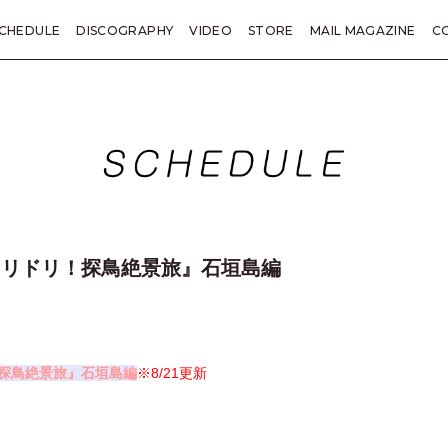
CHEDULE
DISCOGRAPHY
VIDEO
STORE
MAIL MAGAZINE
C
KANE TRIVIA
総括
LETTER
PRESENT
TICKET
SP
トリドリ！探鳥絶景旅』石垣島編
！探鳥絶景旅』石垣島編
※8/21更新