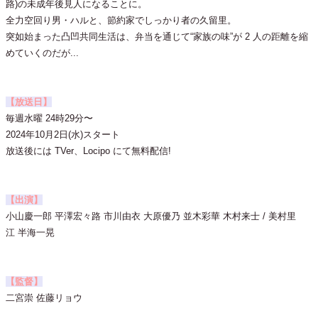
路)の未成年後見人になることに。
全力空回り男・ハルと、節約家でしっかり者の久留里。
突如始まった凸凹共同生活は、弁当を通じて“家族の味”が 2 人の距離を縮
めていくのだが...
【放送日】
毎週水曜 24時29分〜
2024年10月2日(水)スタート
放送後には TVer、Locipo にて無料配信!
【出演】
小山慶一郎 平澤宏々路 市川由衣 大原優乃 並木彩華 木村来士 / 美村里
江 半海一晃
【監督】
二宮崇 佐藤リョウ