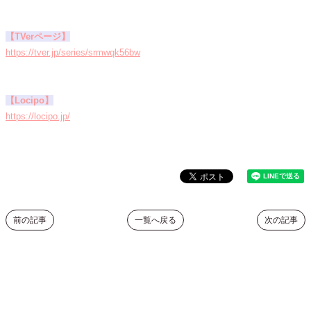
【TVerページ】
https://tver.jp/series/srmwqk56bw
【Locipo】
https://locipo.jp/
前の記事
一覧へ戻る
次の記事