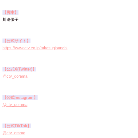
【脚本】
川邊優子
【公式サイト】
https://www.ctv.co.jp/takasugisanchi
【公式X(Twitter)】
@ctv_dorama
【公式Instagram】
@ctv_dorama
【公式TikTok】
@ctv_drama