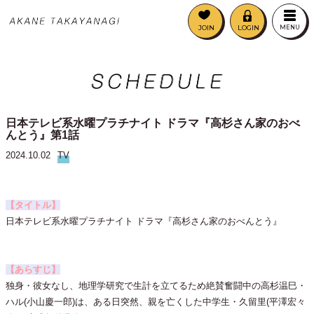
JOIN
LOGIN
MENU
日本テレビ系水曜プラチナイト ドラマ『高杉さん家のおべ
んとう』第1話
2024.10.02
TV
【タイトル】
日本テレビ系水曜プラチナイト ドラマ『高杉さん家のおべんとう』
【あらすじ】
独身・彼女なし、地理学研究で生計を立てるため絶賛奮闘中の高杉温⺒・
ハル(小山慶一郎)は、ある日突然、親を亡くした中学生・久留里(平澤宏々