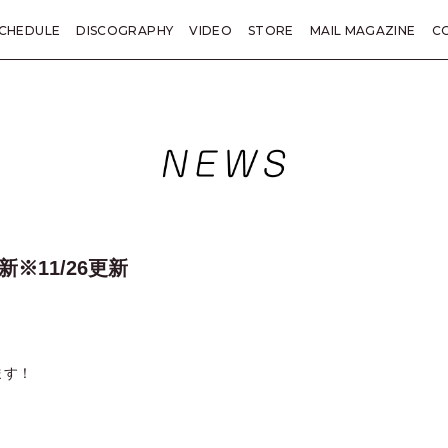
CHEDULE
DISCOGRAPHY
VIDEO
STORE
MAIL MAGAZINE
C
KANE TRIVIA
総括
LETTER
PRESENT
TICKET
SP
新※11/26更新
ます！