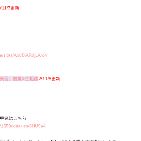
※11/7更新
e/slots/AbdfXARdjLArdV
理実習』観覧&生配信
※11/5更新
抽選申込はこちら
ts/1550/lotteries/8HU9a4