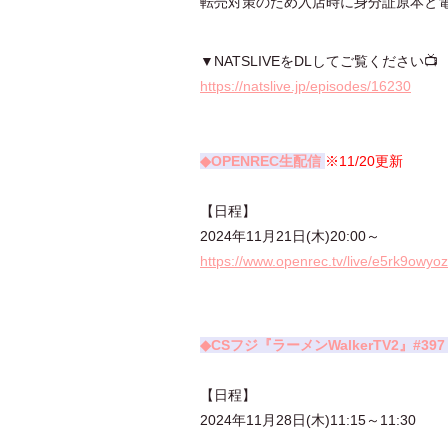
転売対策のため入店時に身分証原本と
▼NATSLIVEをDLしてご覧ください📺
https://natslive.jp/episodes/16230
◆OPENREC生配信
※11/20更新
【日程】
2024年11月21日(木)20:00～
https://www.openrec.tv/live/e5rk9owyo
◆CSフジ『
ラーメンWalkerTV2』#39
【日程】
2024年11月28日(木)11:15～11:30