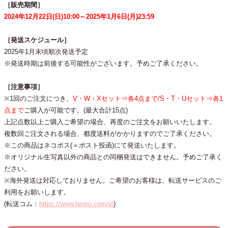
［販売期間］
2024年12月22日(日)10:00～2025年1月6
日(月)23:59
［発送スケジュール］
2025年1月末頃順次発送予定
※発送時期は前後する可能性がございます。予めご了承ください。
［注意事項］
※1回のご注文につき、
V・W・Xセット⇒各4点まで/S・T・Uセット⇒各1
点まで
ご購入が可能です。(最大合計15点)
上記点数以上ご購入ご希望の場合、再度のご注文をお願いいたします。
複数回ご注文される場合、都度送料がかかりますのでご了承ください。
※この商品はネコポス(＝ポスト投函)にて発送いたします。
※オリジナル生写真以外の商品との同梱発送はできません。予めご了承く
ださい。
※海外発送は対応しておりません。ご希望のお客様は、転送サービスのご
利用をお願いします。
(転送コム：
https://www.tenso.com/jp
)