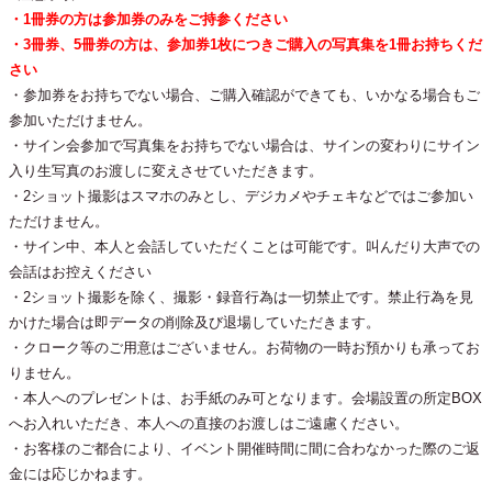
・1冊券の方は参加券のみをご持参ください
・3冊券、5冊券の方は、参加券1枚につきご購入の写真集を1冊お持ちくだ
さい
・参加券をお持ちでない場合、ご購入確認ができても、いかなる場合もご
参加いただけません。
・サイン会参加で写真集をお持ちでない場合は、サインの変わりにサイン
入り生写真のお渡しに変えさせていただきます。
・2ショット撮影はスマホのみとし、デジカメやチェキなどではご参加い
ただけません。
・サイン中、本人と会話していただくことは可能です。叫んだり大声での
会話はお控えください
・2ショット撮影を除く、撮影・録音行為は一切禁止です。禁止行為を見
かけた場合は即データの削除及び退場していただきます。
・クローク等のご用意はございません。お荷物の一時お預かりも承ってお
りません。
・本人へのプレゼントは、お手紙のみ可となります。会場設置の所定BOX
へお入れいただき、本人への直接のお渡しはご遠慮ください。
・お客様のご都合により、イベント開催時間に間に合わなかった際のご返
金には応じかねます。