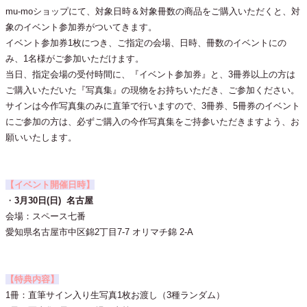
mu-moショップにて、対象日時＆対象冊数の商品をご購入いただくと、対
象のイベント参加券がついてきます。
イベント参加券1枚につき、ご指定の会場、日時、冊数のイベントにの
み、1名様がご参加いただけます。
当日、指定会場の受付時間に、『イベント参加券』と、3冊券以上の方は
ご購入いただいた『写真集』の現物をお持ちいただき、ご参加ください。
サインは今作写真集のみに直筆で行いますので、3冊券、5冊券のイベント
にご参加の方は、必ずご購入の今作写真集をご持参いただきますよう、お
願いいたします。
【イベント開催日時】
・
3月30日(日) 名古屋
会場：スペース七番
愛知県名古屋市中区錦2丁目7-7 オリマチ錦 2-A
【特典内容】
1冊：直筆サイン入り生写真1枚お渡し（3種ランダム）