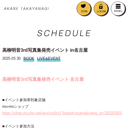
JOIN
LOGIN
MENU
高柳明音3rd写真集発売イベント in名古屋
2025.03.30
BOOK
LIVE&EVENT
高柳明音3rd写真集発売イベント 名古屋
■イベント参加券対象店舗
mu-moショップ
https://shop.mu-mo.net/avx/sv/list1?jsiteid=mumo&categ_id=255303001
■イベント参加方法