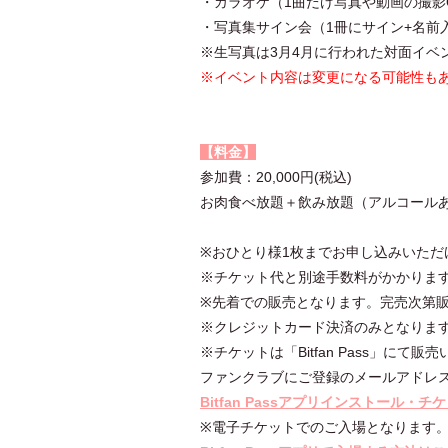
・カラオケ（1曲だけ写真や動画の撮影
・写真集サイン会（1冊にサイン+名前
※生写真は3月4月に行われた対面イベ
※イベント内容は変更になる可能性も
【料金】
参加費：20,000円(税込)
お肉食べ放題＋飲み放題（アルコール
※おひとり様1枚までお申し込みいただ
※チケット代と別途手数料がかかりま
※先着での販売となります。完売次第
※クレジットカード決済のみとなりま
※チケットは「Bitfan Pass」にて
ファンクラブにご登録のメールアドレ
Bitfan Passアプリインストール・
※電子チケットでのご入場となります。電子