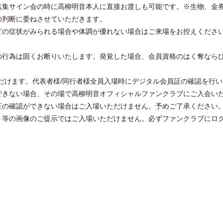
真集サイン会の時に高柳明音本人に直接お渡しも可能です。※生物、金券
の判断に委ねさせていただきます。
どの症状がみられる場合や体調が優れない場合はご来場をお控えくださ
の行為は固くお断りいたします。発覚した場合、会員資格のはく奪なら
だけます。代表者様/同行者様全員入場時にデジタル会員証の確認を行
できない場合、その場で高柳明音オフィシャルファンクラブにご入会い
証の確認ができない場合はご入場いただけません。予めご了承ください
ト等の画像のご提示ではご入場いただけません。必ずファンクラブにロ