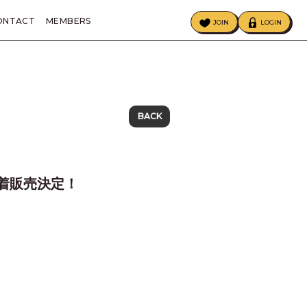
ONTACT
MEMBERS
JOIN
LOGIN
ECIAL
BIRTHDAY MAIL
BACK
先着販売決定！