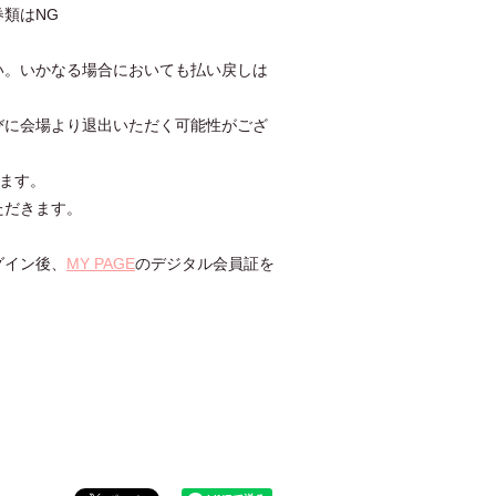
類はNG
い。いかなる場合においても払い戻しは
びに会場より退出いただく可能性がござ
います。
ただきます。
。
グイン後、
MY PAGE
のデジタル会員証を