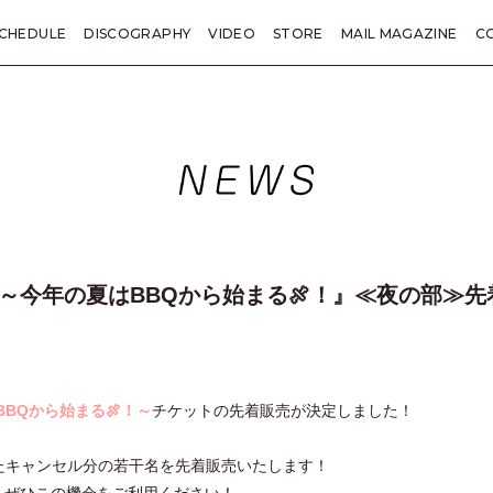
CHEDULE
DISCOGRAPHY
VIDEO
STORE
MAIL MAGAZINE
C
KANE TRIVIA
総括
LETTER
PRESENT
TICKET
SP
～今年の夏はBBQから始まる🍖！』≪夜の部≫
BQから始まる🍖！～
チケットの先着販売が決定しました！
たキャンセル分の若干名を先着販売いたします！
、ぜひこの機会をご利用ください！