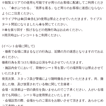
※観覧エリアでの使用も可能ですが周りのお客様に配慮してご利用くださ
い。「傘がぶつかる」「視界を遮る」など周りのお客様に迷惑にならない
ようにご注意ください。
※ライブ中は傘(日傘含む)の使用は禁止とさせていただきます。ライブス
タート間近になりましたら傘を閉じてください。
※傘を振り回す・投げるなどの危険行為はお止めください。
※雨天時はレインコートをご利用ください。
(イベント会場に関して)
・徹夜で会場に溜まるなどの行為は、近隣の方の迷惑となりますのでお止
めください。
徹夜行為を見つけた場合は公演を中止させていただきます。
・施設内全てにおいて、荷物やシート等を置いての場所取りは禁止させて
いただきます。
発見次第、スタッフ及び警備により随時撤去させていただきます。尚、撤
去した物、及び放置されている物に関して主催者・
会場・出演者は一切の責任を負いませんのでご了承ください。人がいる場
合でも同様に、シート等は使用禁止といたします。
・会場設営の際、会場からのご退出をお願いさせて頂きます。あらかじめ
ご了承願います。