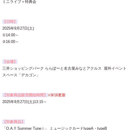
ミニライブ＋特典会
【日時】
2025年9月27日(土)
①14:00～
②16:00～
【会場】
三井ショッピングパーク ららぽーと名古屋みなとアクルス 屋外イベント
スペース「デカゴン」
【対象商品販売開始時間】
※9/16更新
2025年9月27日(土)13:15～
【対象商品】
「O.A.!! Summer Tune☆」 ミュージックカードtypeA・typeB