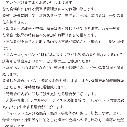
していただけますようお願い申し上げます。
なお会場内における貴重品管理は各自でお願い致します。
盗難、紛失に関して、運営スタッフ、主催者、会場、出演者は、一切の責
任を持ません。
・出演者への誹謗・中傷、威嚇は固く禁じさせて頂きます。万が一発覚し
た場合は以降の特典会への参加をお断りさせて頂きます。
・主催者が不適切と判断する内容の言動が確認された場合も、上記と同様
です。
・スムーズなイベント進行の為､スタッフがお客様の肩や腕などに触れて
誘導する場合があります。ご了承の上､ご参加ください。
・本イベントの参加券ならびに整理券の転売行為､コピー､偽造は固く禁止
致します。
発覚した場合､イベント参加をお断り致します。また､偽造行為は犯罪行為
にあたる為、即時警察に通報致します。
・特典会の内容に関しては変更になる場合がございます。
・天災や災害､トラブルやアーティストの都合等により､イベント内容の変
更､または中止する場合がございます。
・当イベントにおける録音・録画・撮影等の行為は一切禁止です。また、
録音・録画・撮影等を目的とした機器の会場への持ち込みもご遠慮いただ
いております。