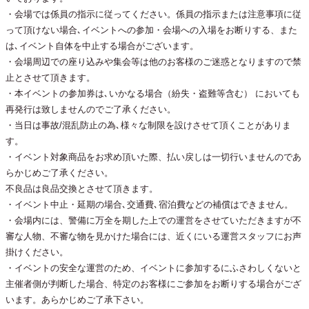
・会場では係員の指示に従ってください。係員の指示または注意事項に従
って頂けない場合､イベントへの参加・会場への入場をお断りする、また
は､イベント自体を中止する場合がございます。
・会場周辺での座り込みや集会等は他のお客様のご迷惑となりますので禁
止とさせて頂きます。
・本イベントの参加券は､いかなる場合（紛失・盗難等含む） においても
再発行は致しませんのでご了承ください。
・当日は事故/混乱防止の為､様々な制限を設けさせて頂くことがありま
す。
・イベント対象商品をお求め頂いた際、払い戻しは一切行いませんのであ
らかじめご了承ください。
不良品は良品交換とさせて頂きます。
・イベント中止・延期の場合､交通費､宿泊費などの補償はできません。
・会場内には、警備に万全を期した上での運営をさせていただきますが不
審な人物、不審な物を見かけた場合には、近くにいる運営スタッフにお声
掛けください。
・イベントの安全な運営のため、イベントに参加するにふさわしくないと
主催者側が判断した場合、特定のお客様にご参加をお断りする場合がござ
います。あらかじめご了承下さい。