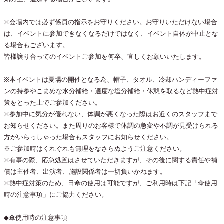
※会場内では必ず係員の指示をお守りください。お守りいただけない場合
は、イベントに参加できなくなるだけではなく、イベント自体が中止とな
る場合もございます。
皆様譲り合ってのイベントご参加を何卒、宜しくお願いいたします。
※本イベントは夏場の開催となる為、帽子、タオル、冷却ハンディーファ
ンの持参やこまめな水分補給・適度な塩分補給・休憩を取るなど熱中症対
策をとった上でご参加ください。
※参加中に気分が優れない、体調が悪くなった際はお近くのスタッフまで
お知らせください。また周りのお客様で体調の急変や不調が見受けられる
方がいらっしゃった場合もスタッフにお知らせください。
※ご参加時はくれぐれも無理をなさらぬようご注意ください。
※有事の際、応急処置はさせていただきますが、その後に関する責任や補
償は主催者、出演者、施設関係者は一切負いかねます。
※熱中症対策のため、日傘の使用は可能ですが、ご利用時は下記「傘使用
時の注意事項」にご協力ください。
◆傘使用時の注意事項