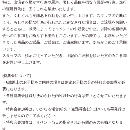
特に、出演者を驚かす行為や罵声、著しく品位を損なう撮影や行為、進行
の遅延行為は、固くこれを禁止いたします。
また、くれぐれも良識ある行動をお願い申し上げます。スタッフの判断に
より、もしその様な行為が行われたとみなされた場合は、ご退場をお願い
するとともに、状況によってはイベントの中断及び中止、以降の各種特典
会へのご参加をお断りする場合もございます。その際でも、お求めいただ
きました商品のご返品、ご返金は、ご遠慮願います。あらかじめご了承願
います。
スタッフの、指示に従っていただき、上記のご理解を頂いた方のみご参加
をお願い申し上げます。
(特典会について)
・6歳以上のお子様をご同伴の場合は別途お子様の分の特典会参加券が必
要になります。
・各種特典会は取り決められた内容以外の行為は禁止とさせていただきま
す。
・特典会参加券は、いかなる場合(紛失・盗難等含む)においても再発行は
致しませんのでご了承ください。
・特典会参加券は、イベント当日の指定された時間のみの有効となりま
す。