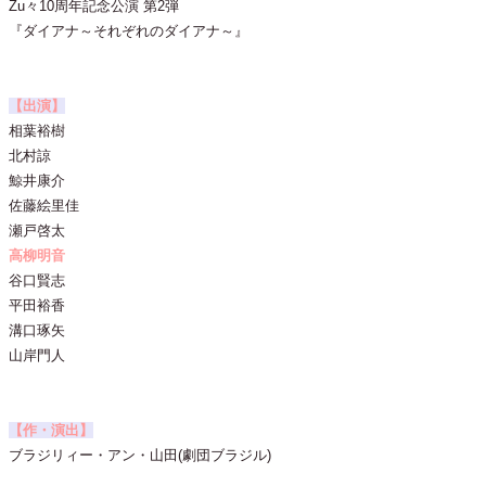
Zu々10周年記念公演 第2弾
『ダイアナ～それぞれのダイアナ～』
【出演】
相葉裕樹
北村諒
鯨井康介
佐藤絵里佳
瀬戸啓太
高柳明音
谷口賢志
平田裕香
溝口琢矢
山岸門人
【作・演出】
ブラジリィー・アン・山田(劇団ブラジル)