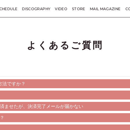
CHEDULE
DISCOGRAPHY
VIDEO
STORE
MAIL MAGAZINE
C
KANE TRIVIA
総括
LETTER
PRESENT
TICKET
SP
よくあるご質問
方法ですか？
済ませたが、決済完了メールが届かない
？