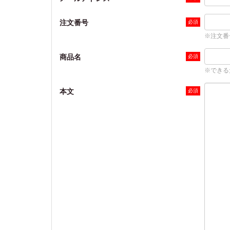
注文番号
※注文番
商品名
※できる
本文