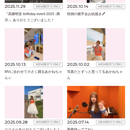
2025.11.29
2025.10.14
MEMBER'S ONLY
MEMBER'S ONLY
『高柳明音 birthday event 2025 -満
恒例の握手会お絵描き🖊️
月-』ありがとうございました！
2025.10.13
2025.10.02
MEMBER'S ONLY
MEMBER'S ONLY
MVに合わせて小さく踊るあかねちゃ
写真だとずっと思ってるあかねちゃ
ん♫
ん
2025.09.28
2025.07.14
MEMBER'S ONLY
MEMBER'S ONLY
リリイベありがとうございました！
新曲待っててね♪